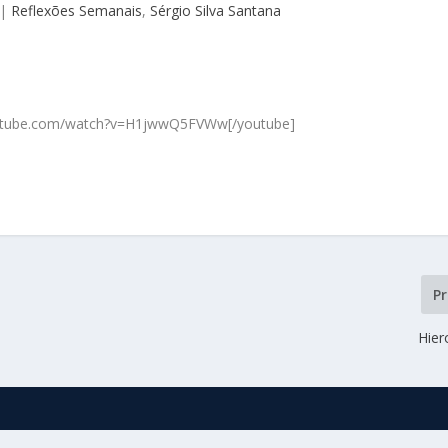
|
Reflexões Semanais
,
Sérgio Silva Santana
outube.com/watch?v=H1jwwQ5FVWw[/youtube]
P
Hier