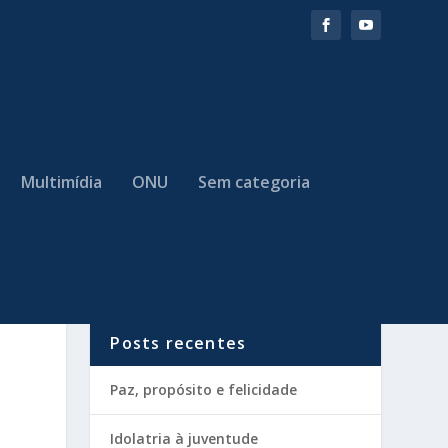
Multimídia
ONU
Sem categoria
Posts recentes
Paz, propósito e felicidade
Idolatria à juventude