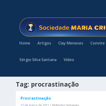
Home
Artigos
Clay Meneses
Convite
Sérgio Silva Santana
Vídeo
Tag:
procrastinação
Procrastinação
12 de março de 2011
|
Reflexões Semanais